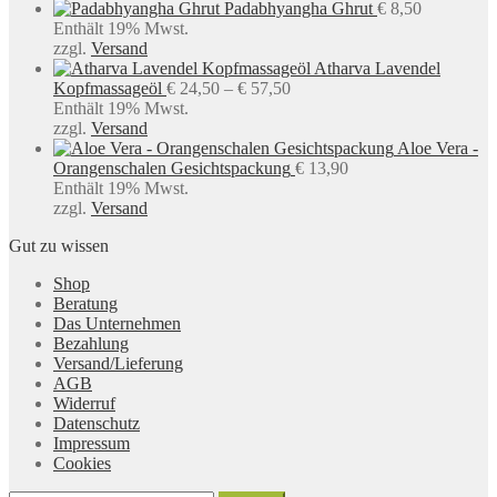
Padabhyangha Ghrut
€
8,50
Enthält 19% Mwst.
zzgl.
Versand
Atharva Lavendel
Preisspanne:
Kopfmassageöl
€
24,50
–
€
57,50
€ 24,50
Enthält 19% Mwst.
bis
zzgl.
Versand
€ 57,50
Aloe Vera -
Orangenschalen Gesichtspackung
€
13,90
Enthält 19% Mwst.
zzgl.
Versand
Gut zu wissen
Shop
Beratung
Das Unternehmen
Bezahlung
Versand/Lieferung
AGB
Widerruf
Datenschutz
Impressum
Cookies