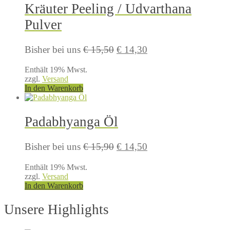
Kräuter Peeling / Udvarthana
Pulver
Ursprünglicher
Aktueller
Bisher bei uns
€
15,50
€
14,30
Preis
Preis
Enthält 19% Mwst.
war:
ist:
zzgl.
Versand
€ 15,50
€ 14,30.
In den Warenkorb
Padabhyanga Öl
Ursprünglicher
Aktueller
Bisher bei uns
€
15,90
€
14,50
Preis
Preis
Enthält 19% Mwst.
war:
ist:
zzgl.
Versand
€ 15,90
€ 14,50.
In den Warenkorb
Unsere Highlights