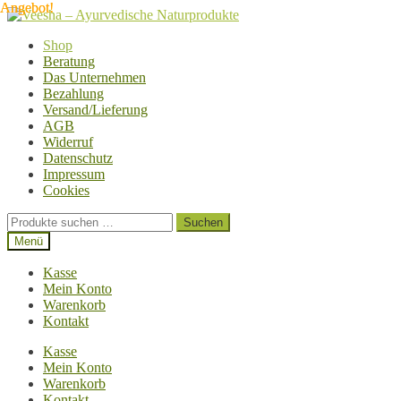
Angebot!
Angebot!
Zur
Zum
Navigation
Inhalt
Shop
springen
springen
Beratung
Das Unternehmen
Bezahlung
Versand/Lieferung
AGB
Widerruf
Datenschutz
Impressum
Cookies
Suchen
Suchen
nach:
Menü
Kasse
Mein Konto
Warenkorb
Kontakt
Kasse
Mein Konto
Warenkorb
Kontakt