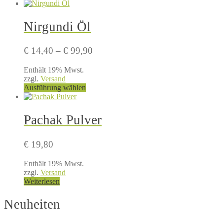
Nirgundi Öl
Preisspanne:
€
14,40
–
€
99,90
€ 14,40
Enthält 19% Mwst.
bis
zzgl.
Versand
€ 99,90
Dieses
Ausführung wählen
Produkt
weist
mehrere
Pachak Pulver
Varianten
auf.
Die
€
19,80
Optionen
können
Enthält 19% Mwst.
auf
zzgl.
Versand
der
Weiterlesen
Produktseite
gewählt
Neuheiten
werden