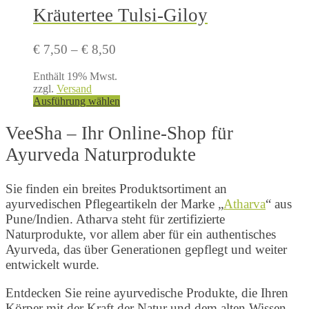
Kräutertee Tulsi-Giloy
Preisspanne:
€
7,50
–
€
8,50
€ 7,50
Enthält 19% Mwst.
bis
zzgl.
Versand
€ 8,50
Dieses
Ausführung wählen
Produkt
weist
VeeSha – Ihr Online-Shop für
mehrere
Varianten
Ayurveda Naturprodukte
auf.
Die
Optionen
Sie finden ein breites Produktsortiment an
können
ayurvedischen Pflegeartikeln der Marke „
Atharva
“ aus
auf
Pune/Indien. Atharva steht für zertifizierte
der
Naturprodukte, vor allem aber für ein authentisches
Produktseite
Ayurveda, das über Generationen gepflegt und weiter
gewählt
werden
entwickelt wurde.
Entdecken Sie reine ayurvedische Produkte, die Ihren
Körper mit der Kraft der Natur und dem alten Wissen