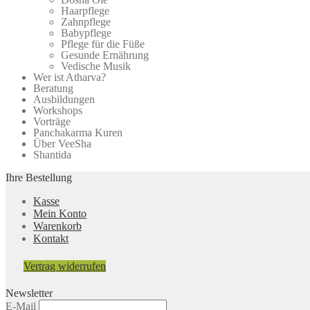
der
Haarpflege
Produktseite
Zahnpflege
gewählt
Babypflege
werden
Pflege für die Füße
Gesunde Ernährung
Vedische Musik
Wer ist Atharva?
Beratung
Ausbildungen
Workshops
Vorträge
Panchakarma Kuren
Über VeeSha
Shantida
Ihre Bestellung
Kasse
Mein Konto
Warenkorb
Kontakt
Vertrag widerrufen
Newsletter
E-Mail