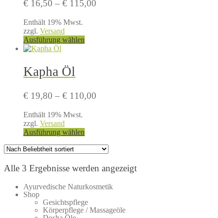
Preisspanne:
€
16,50
–
€
115,00
Optionen
€ 16,50
können
Enthält 19% Mwst.
bis
auf
zzgl.
Versand
€ 115,00
der
Dieses
Ausführung wählen
Produktseite
Produkt
gewählt
weist
werden
mehrere
Kapha Öl
Varianten
auf.
Die
Preisspanne:
€
19,80
–
€
110,00
Optionen
€ 19,80
können
Enthält 19% Mwst.
bis
auf
zzgl.
Versand
€ 110,00
der
Dieses
Ausführung wählen
Produktseite
Produkt
gewählt
weist
werden
mehrere
Varianten
Nach
Alle 3 Ergebnisse werden angezeigt
auf.
Beliebtheit
Die
Ayurvedische Naturkosmetik
sortiert
Optionen
Shop
können
Gesichtspflege
Körperpflege / Massageöle
auf
Dosha Öle