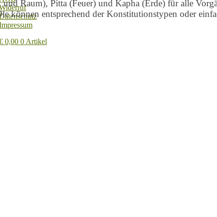
t und Raum), Pitta (Feuer) und Kapha (Erde) für alle Vorg
Widerruf
le können entsprechend der Konstitutionstypen oder einf
Datenschutz
Impressum
€
0,00
0 Artikel