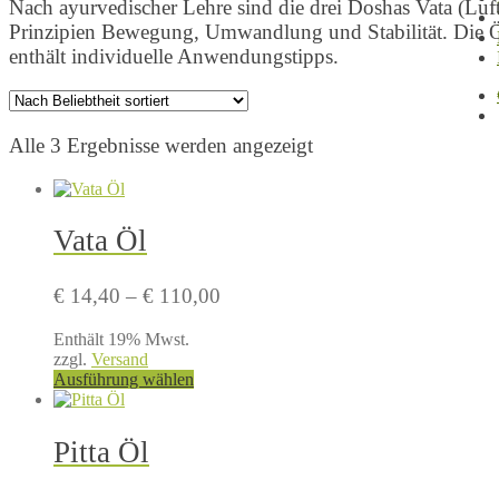
Nach ayurvedischer Lehre sind die drei Doshas Vata (Luf
Prinzipien Bewegung, Umwandlung und Stabilität. Die Ö
enthält individuelle Anwendungstipps.
Nach
Alle 3 Ergebnisse werden angezeigt
Beliebtheit
sortiert
Vata Öl
Preisspanne:
€
14,40
–
€
110,00
€ 14,40
Enthält 19% Mwst.
bis
zzgl.
Versand
€ 110,00
Dieses
Ausführung wählen
Produkt
weist
mehrere
Pitta Öl
Varianten
auf.
Die