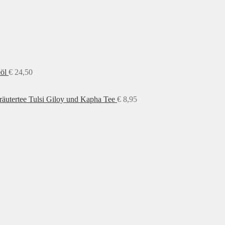
öl
€
24,50
räutertee Tulsi Giloy und Kapha Tee
€
8,95