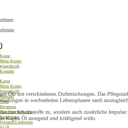
rnehmen
ieferung
tz
m
Kasse
Mein Konto
Warenkorb
Kontakt
Kasse
Mein Konto
Warenkorb
ge Öle mit verschiedenen Duftmischungen. Das Pflegeziel is
Kontakt
elastungen in wechselnden Lebensphasen sanft auszugleic
Shop
Beratung
mmte Inhaltsstoffe zu, sondern auch zusätzliche Impulse: 
Das Unternehmen
Bezahlung
das Kapha Öl anregend und kräftigend wirkt.
Versand/Lieferung
AGB