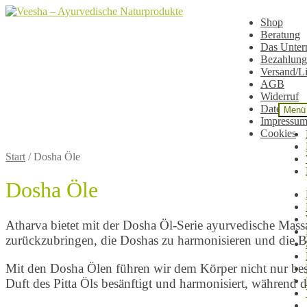
Zur
Zum
Shop
Navigation
Inhalt
Beratung
springen
springen
Das Unte
Bezahlung
Versand/L
AGB
Widerruf
Datenschu
Menü
Impressu
Cookies
Start
/
Dosha Öle
Dosha Öle
Atharva bietet mit der Dosha Öl-Serie ayurvedische Massa
zurückzubringen, die Doshas zu harmonisieren und die B
Mit den Dosha Ölen führen wir dem Körper nicht nur besti
Duft des Pitta Öls besänftigt und harmonisiert, während 