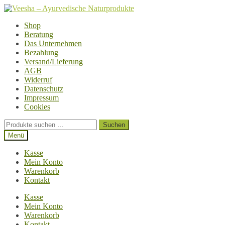
Zur
Zum
Navigation
Inhalt
Shop
springen
springen
Beratung
Das Unternehmen
Bezahlung
Versand/Lieferung
AGB
Widerruf
Datenschutz
Impressum
Cookies
Suchen
Suchen
nach:
Menü
Kasse
Mein Konto
Warenkorb
Kontakt
Kasse
Mein Konto
Warenkorb
Kontakt