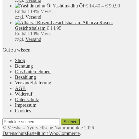
zzgl.
Versand
€ 250,00
Preisspan
Yashtimadhu Öl
€
14,40
–
€
99,90
€ 14,40
Enthält 19% Mwst.
bis
zzgl.
Versand
€ 99,90
Atharva Rosen-
Gesichtsbalsam
€
14,95
Enthält 19% Mwst.
zzgl.
Versand
Gut zu wissen
Shop
Beratung
Das Unternehmen
Bezahlung
Versand/Lieferung
AGB
Widerruf
Datenschutz
Impressum
Cookies
Suchen
Suchen
nach:
© Veesha – Ayurvedische Naturprodukte 2026
Datenschutz
Erstellt mit WooCommerce
.