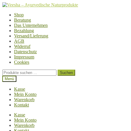
Zur
Zum
Navigation
Inhalt
Shop
springen
springen
Beratung
Das Unternehmen
Bezahlung
Versand/Lieferung
AGB
Widerruf
Datenschutz
Impressum
Cookies
Suchen
Suchen
nach:
Menü
Kasse
Mein Konto
Warenkorb
Kontakt
Kasse
Mein Konto
Warenkorb
Kontakt