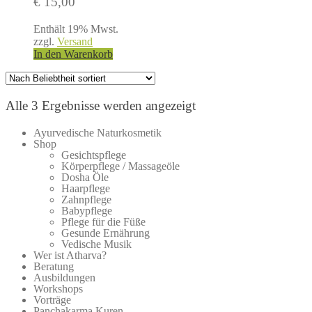
€
15,00
Enthält 19% Mwst.
zzgl.
Versand
In den Warenkorb
Nach
Alle 3 Ergebnisse werden angezeigt
Beliebtheit
Ayurvedische Naturkosmetik
sortiert
Shop
Gesichtspflege
Körperpflege / Massageöle
Dosha Öle
Haarpflege
Zahnpflege
Babypflege
Pflege für die Füße
Gesunde Ernährung
Vedische Musik
Wer ist Atharva?
Beratung
Ausbildungen
Workshops
Vorträge
Panchakarma Kuren