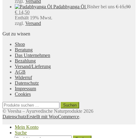
zzgl.
Versand
Padabhyanga Öl
Bisher bei uns
€
15,90
Ursprünglicher
Aktueller
€
14,50
Preis
Preis
Enthält 19% Mwst.
war:
ist:
zzgl.
Versand
€ 15,90
€ 14,50.
Gut zu wissen
Shop
Beratung
Das Unternehmen
Bezahlung
Versand/Lieferung
AGB
Widerruf
Datenschutz
Impressum
Cookies
Suchen
Suchen
nach:
© Veesha – Ayurvedische Naturprodukte 2026
Datenschutz
Erstellt mit WooCommerce
.
Mein Konto
Suche
Suchen