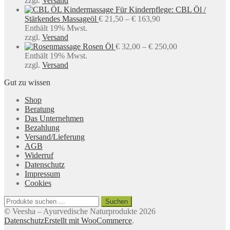
zzgl.
Versand
€ 135,00
Für Kinderpflege: CBL Öl /
Preisspanne:
Stärkendes Massageöl
€
21,50
–
€
163,90
€ 21,50
Enthält 19% Mwst.
bis
zzgl.
Versand
€ 163,90
Preisspanne:
Rosen Öl
€
32,00
–
€
250,00
€ 32,00
Enthält 19% Mwst.
bis
zzgl.
Versand
€ 250,00
Gut zu wissen
Shop
Beratung
Das Unternehmen
Bezahlung
Versand/Lieferung
AGB
Widerruf
Datenschutz
Impressum
Cookies
Suchen
Suchen
nach:
© Veesha – Ayurvedische Naturprodukte 2026
Datenschutz
Erstellt mit WooCommerce
.