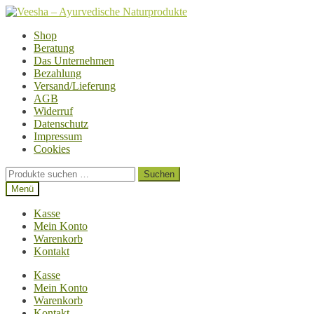
Zur
Zum
Navigation
Inhalt
Shop
springen
springen
Beratung
Das Unternehmen
Bezahlung
Versand/Lieferung
AGB
Widerruf
Datenschutz
Impressum
Cookies
Suchen
Suchen
nach:
Menü
Kasse
Mein Konto
Warenkorb
Kontakt
Kasse
Mein Konto
Warenkorb
Kontakt