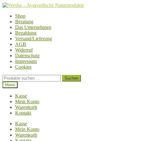
Zur
Zum
Navigation
Inhalt
Shop
springen
springen
Beratung
Das Unternehmen
Bezahlung
Versand/Lieferung
AGB
Widerruf
Datenschutz
Impressum
Cookies
Suchen
Suchen
nach:
Menü
Kasse
Mein Konto
Warenkorb
Kontakt
Kasse
Mein Konto
Warenkorb
Kontakt