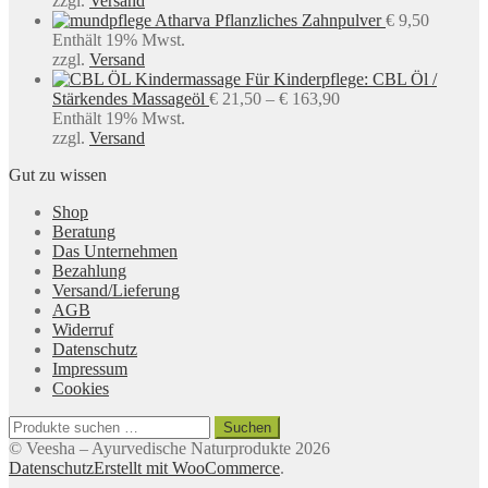
zzgl.
Versand
Atharva Pflanzliches Zahnpulver
€
9,50
Enthält 19% Mwst.
zzgl.
Versand
Für Kinderpflege: CBL Öl /
Preisspanne:
Stärkendes Massageöl
€
21,50
–
€
163,90
€ 21,50
Enthält 19% Mwst.
bis
zzgl.
Versand
€ 163,90
Gut zu wissen
Shop
Beratung
Das Unternehmen
Bezahlung
Versand/Lieferung
AGB
Widerruf
Datenschutz
Impressum
Cookies
Suchen
Suchen
nach:
© Veesha – Ayurvedische Naturprodukte 2026
Datenschutz
Erstellt mit WooCommerce
.