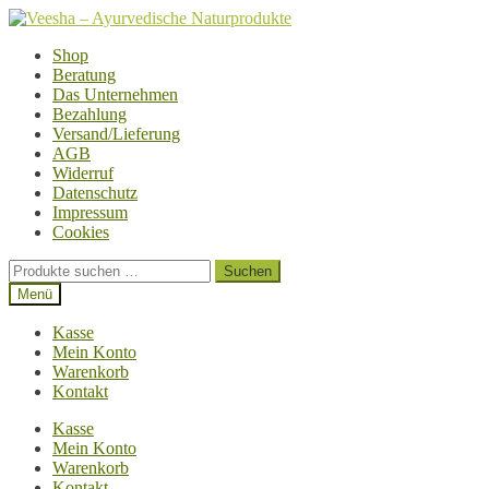
Zur
Zum
Navigation
Inhalt
Shop
springen
springen
Beratung
Das Unternehmen
Bezahlung
Versand/Lieferung
AGB
Widerruf
Datenschutz
Impressum
Cookies
Suchen
Suchen
nach:
Menü
Kasse
Mein Konto
Warenkorb
Kontakt
Kasse
Mein Konto
Warenkorb
Kontakt