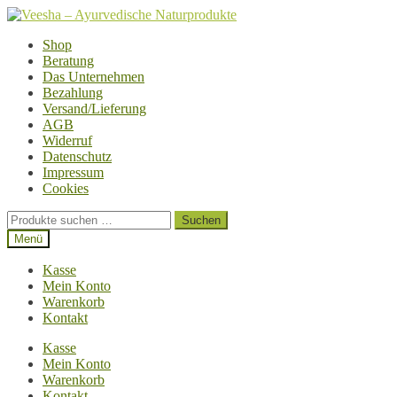
Zur
Zum
Navigation
Inhalt
Shop
springen
springen
Beratung
Das Unternehmen
Bezahlung
Versand/Lieferung
AGB
Widerruf
Datenschutz
Impressum
Cookies
Suchen
Suchen
nach:
Menü
Kasse
Mein Konto
Warenkorb
Kontakt
Kasse
Mein Konto
Warenkorb
Kontakt