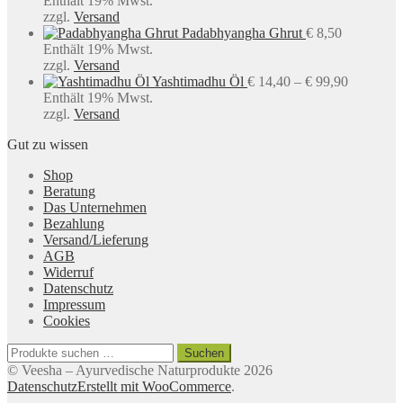
Enthält 19% Mwst.
zzgl.
Versand
Padabhyangha Ghrut
€
8,50
Enthält 19% Mwst.
zzgl.
Versand
Preisspan
Yashtimadhu Öl
€
14,40
–
€
99,90
€ 14,40
Enthält 19% Mwst.
bis
zzgl.
Versand
€ 99,90
Gut zu wissen
Shop
Beratung
Das Unternehmen
Bezahlung
Versand/Lieferung
AGB
Widerruf
Datenschutz
Impressum
Cookies
Suchen
Suchen
nach:
© Veesha – Ayurvedische Naturprodukte 2026
Datenschutz
Erstellt mit WooCommerce
.