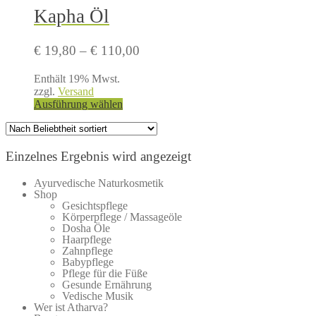
Kapha Öl
Preisspanne:
€
19,80
–
€
110,00
€ 19,80
Enthält 19% Mwst.
bis
zzgl.
Versand
€ 110,00
Dieses
Ausführung wählen
Produkt
weist
mehrere
Varianten
Einzelnes Ergebnis wird angezeigt
auf.
Die
Ayurvedische Naturkosmetik
Optionen
Shop
können
Gesichtspflege
Körperpflege / Massageöle
auf
Dosha Öle
der
Haarpflege
Produktseite
Zahnpflege
gewählt
Babypflege
werden
Pflege für die Füße
Gesunde Ernährung
Vedische Musik
Wer ist Atharva?