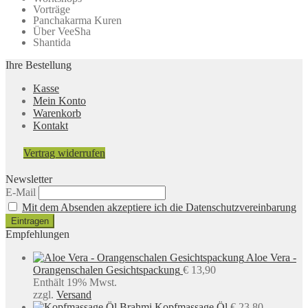
Vorträge
Panchakarma Kuren
Über VeeSha
Shantida
Ihre Bestellung
Kasse
Mein Konto
Warenkorb
Kontakt
Vertrag widerrufen
Newsletter
E-Mail
Mit dem Absenden akzeptiere ich die Datenschutzvereinbarung
Empfehlungen
Aloe Vera -
Orangenschalen Gesichtspackung
€
13,90
Enthält 19% Mwst.
zzgl.
Versand
Brahmi Kopfmassage Öl
€
23,80
–