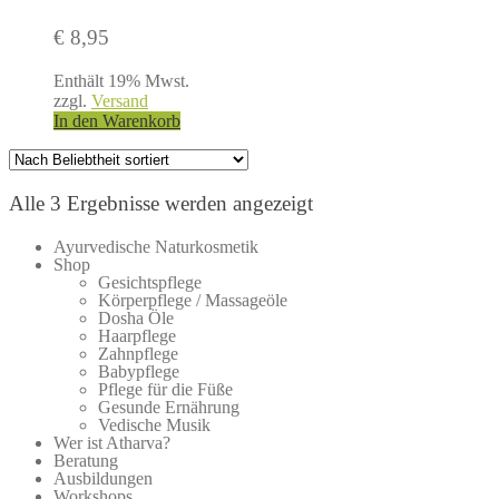
Optionen
können
€
8,95
auf
der
Enthält 19% Mwst.
Produktseite
zzgl.
Versand
gewählt
In den Warenkorb
werden
Nach
Alle 3 Ergebnisse werden angezeigt
Beliebtheit
Ayurvedische Naturkosmetik
sortiert
Shop
Gesichtspflege
Körperpflege / Massageöle
Dosha Öle
Haarpflege
Zahnpflege
Babypflege
Pflege für die Füße
Gesunde Ernährung
Vedische Musik
Wer ist Atharva?
Beratung
Ausbildungen
Workshops