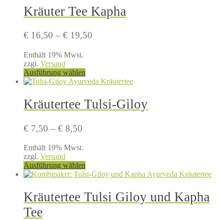
Kräuter Tee Kapha
Preisspanne:
€
16,50
–
€
19,50
€ 16,50
Enthält 19% Mwst.
bis
zzgl.
Versand
€ 19,50
Dieses
Ausführung wählen
Produkt
weist
mehrere
Kräutertee Tulsi-Giloy
Varianten
auf.
Die
Preisspanne:
€
7,50
–
€
8,50
Optionen
€ 7,50
können
Enthält 19% Mwst.
bis
auf
zzgl.
Versand
€ 8,50
der
Dieses
Ausführung wählen
Produktseite
Produkt
gewählt
weist
werden
mehrere
Kräutertee Tulsi Giloy und Kapha
Varianten
auf.
Tee
Die