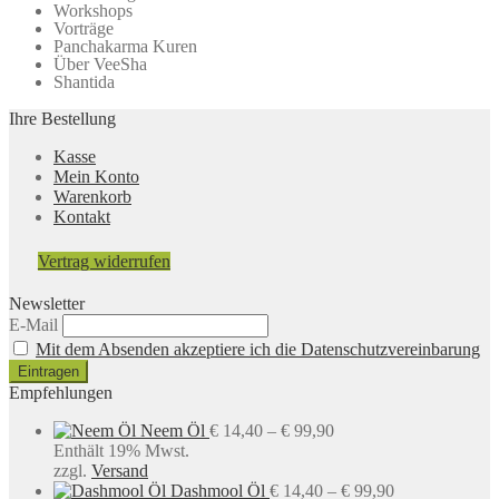
Workshops
Vorträge
Panchakarma Kuren
Über VeeSha
Shantida
Ihre Bestellung
Kasse
Mein Konto
Warenkorb
Kontakt
Vertrag widerrufen
Newsletter
E-Mail
Mit dem Absenden akzeptiere ich die Datenschutzvereinbarung
Empfehlungen
Preisspanne:
Neem Öl
€
14,40
–
€
99,90
€ 14,40
Enthält 19% Mwst.
bis
zzgl.
Versand
€ 99,90
Preisspanne:
Dashmool Öl
€
14,40
–
€
99,90