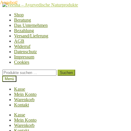
Angebot!
Zur
Zum
Navigation
Inhalt
Shop
springen
springen
Beratung
Das Unternehmen
Bezahlung
Versand/Lieferung
AGB
Widerruf
Datenschutz
Impressum
Cookies
Suchen
Suchen
nach:
Menü
Kasse
Mein Konto
Warenkorb
Kontakt
Kasse
Mein Konto
Warenkorb
Kontakt