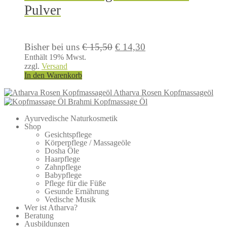
auf.
Pulver
Die
Optionen
können
auf
Ursprünglicher
Aktueller
Bisher bei uns
€
15,50
€
14,30
der
Preis
Preis
Enthält 19% Mwst.
Produktseite
zzgl.
Versand
war:
ist:
gewählt
In den Warenkorb
€ 15,50
€ 14,30.
werden
Atharva Rosen Kopfmassageöl
Brahmi Kopfmassage Öl
Ayurvedische Naturkosmetik
Shop
Gesichtspflege
Körperpflege / Massageöle
Dosha Öle
Haarpflege
Zahnpflege
Babypflege
Pflege für die Füße
Gesunde Ernährung
Vedische Musik
Wer ist Atharva?
Beratung
Ausbildungen