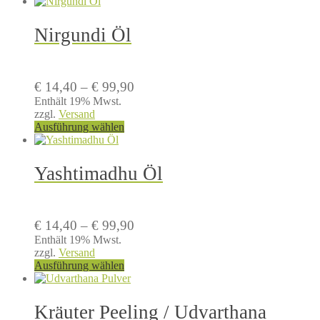
Nirgundi Öl
Preisspanne:
€
14,40
–
€
99,90
€ 14,40
Enthält 19% Mwst.
zzgl.
Versand
bis
Dieses
Ausführung wählen
€ 99,90
Produkt
weist
mehrere
Yashtimadhu Öl
Varianten
auf.
Die
Optionen
Preisspanne:
€
14,40
–
€
99,90
können
€ 14,40
Enthält 19% Mwst.
auf
zzgl.
Versand
bis
der
Dieses
Ausführung wählen
Produktseite
€ 99,90
Produkt
gewählt
weist
werden
mehrere
Kräuter Peeling / Udvarthana
Varianten