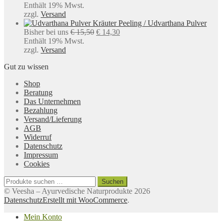
€ 14,40
Enthält 19% Mwst.
bis
zzgl.
Versand
€ 99,90
Kräuter Peeling / Udvarthana Pulver
Ursprünglicher
Aktueller
Bisher bei uns
€
15,50
€
14,30
Preis
Preis
Enthält 19% Mwst.
war:
ist:
zzgl.
Versand
€ 15,50
€ 14,30.
Gut zu wissen
Shop
Beratung
Das Unternehmen
Bezahlung
Versand/Lieferung
AGB
Widerruf
Datenschutz
Impressum
Cookies
Suchen
Suchen
nach:
© Veesha – Ayurvedische Naturprodukte 2026
Datenschutz
Erstellt mit WooCommerce
.
Mein Konto