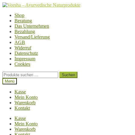
Zur
Zum
Navigation
Inhalt
Shop
springen
springen
Beratung
Das Unternehmen
Bezahlung
Versand/Lieferung
AGB
Widerruf
Datenschutz
Impressum
Cookies
Suchen
Suchen
nach:
Menü
Kasse
Mein Konto
Warenkorb
Kontakt
Kasse
Mein Konto
Warenkorb
Kontakt