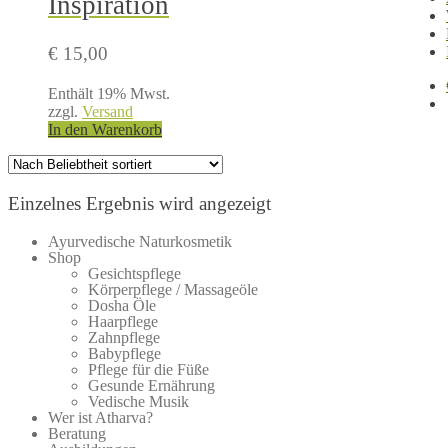
Inspiration
€
15,00
Enthält 19% Mwst.
zzgl.
Versand
In den Warenkorb
Einzelnes Ergebnis wird angezeigt
Ayurvedische Naturkosmetik
Shop
Gesichtspflege
Körperpflege / Massageöle
Dosha Öle
Haarpflege
Zahnpflege
Babypflege
Pflege für die Füße
Gesunde Ernährung
Vedische Musik
Wer ist Atharva?
Beratung