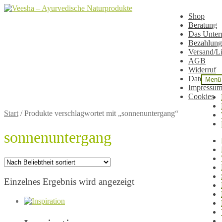
Zur
Zum
Shop
Navigation
Inhalt
Beratung
springen
springen
Das Unte
Bezahlung
Versand/L
AGB
Widerruf
Datenschu
Menü
Impressu
Cookies
Start
/
Produkte verschlagwortet mit „sonnenuntergang“
sonnenuntergang
Einzelnes Ergebnis wird angezeigt