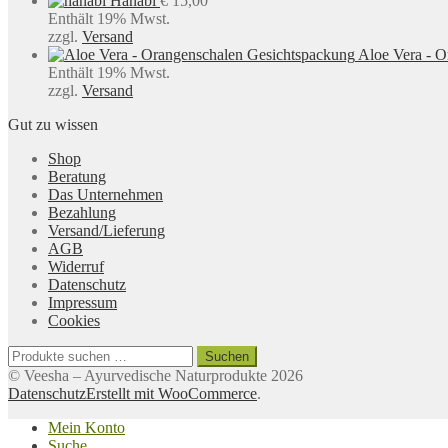
Hanabi
€
15,00
Enthält 19% Mwst.
zzgl.
Versand
Aloe Vera - 
Enthält 19% Mwst.
zzgl.
Versand
Gut zu wissen
Shop
Beratung
Das Unternehmen
Bezahlung
Versand/Lieferung
AGB
Widerruf
Datenschutz
Impressum
Cookies
Suchen
Suchen
nach:
© Veesha – Ayurvedische Naturprodukte 2026
Datenschutz
Erstellt mit WooCommerce
.
Mein Konto
Suche