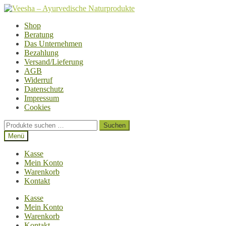
Zur
Zum
Navigation
Inhalt
Shop
springen
springen
Beratung
Das Unternehmen
Bezahlung
Versand/Lieferung
AGB
Widerruf
Datenschutz
Impressum
Cookies
Suchen
Suchen
nach:
Menü
Kasse
Mein Konto
Warenkorb
Kontakt
Kasse
Mein Konto
Warenkorb
Kontakt