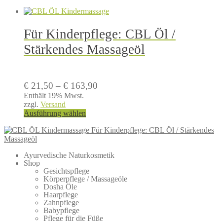
Für Kinderpflege: CBL Öl /
Stärkendes Massageöl
Preisspanne:
€
21,50
–
€
163,90
€ 21,50
Enthält 19% Mwst.
zzgl.
Versand
bis
Dieses
Ausführung wählen
€ 163,90
Produkt
Für Kinderpflege: CBL Öl / Stärkendes
weist
Massageöl
mehrere
Varianten
Ayurvedische Naturkosmetik
auf.
Shop
Die
Gesichtspflege
Optionen
Körperpflege / Massageöle
können
Dosha Öle
auf
Haarpflege
der
Zahnpflege
Babypflege
Produktseite
Pflege für die Füße
gewählt